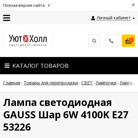
×
Полная версия сайта
Личный кабинет
Контакты
0
Оплата
КАТАЛОГ ТОВАРОВ
Доставка
Главная
-
Товары для перепродажи
-
СВЕТ
-
Лампочки
-
Лампы с
Гарантия
и
возврат
Лампа светодиодная
GAUSS Шар 6W 4100K E27
Новости
53226
Полезные