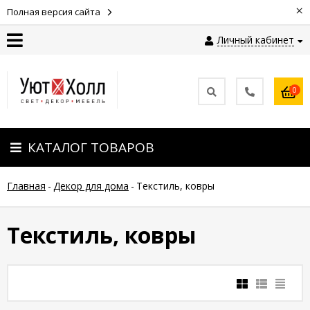
×
Полная версия сайта
Личный кабинет
Контакты
0
Оплата
КАТАЛОГ ТОВАРОВ
Доставка
Главная
-
Декор для дома
-
Текстиль, ковры
Гарантия
и
возврат
Текстиль, ковры
Новости
Полезные