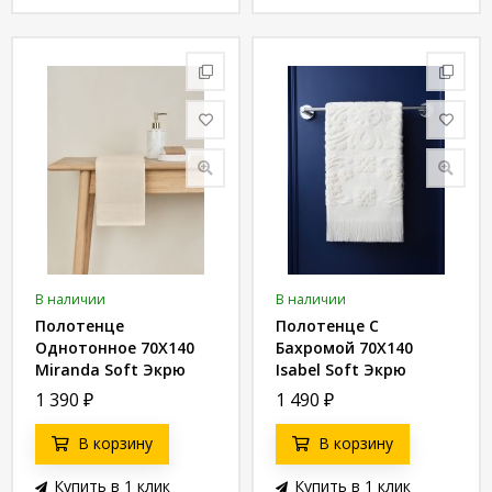
В наличии
В наличии
Полотенце
Полотенце С
Однотонное 70X140
Бахромой 70X140
Miranda Soft Экрю
Isabel Soft Экрю
8680943039491
8680943040893
1 390
₽
1 490
₽
В корзину
В корзину
Купить в 1 клик
Купить в 1 клик