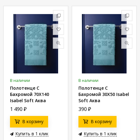
статьи
Дизайнерам
Политика
конфиденциальности
Уют
Холл
Отделка
В наличии
В наличии
Полотенце С
Полотенце С
Бахромой 70X140
Бахромой 30X50 Isabel
Isabel Soft Аква
Soft Аква
8680943040954
8680943040732
1 490
₽
390
₽
В корзину
В корзину
Купить в 1 клик
Купить в 1 клик