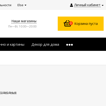
Личный кабинет
льности
Else
Наши магазины
0
Корзина пуста
Пн—Вс 10:00—20:00
нно и картины
Декор для дома
тодиодные