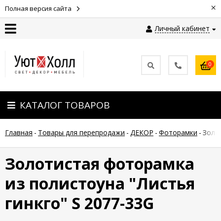
×
Полная версия сайта
Личный кабинет
Контакты
0
Оплата
КАТАЛОГ ТОВАРОВ
Доставка
Главная
-
Товары для перепродажи
-
ДЕКОР
-
Фоторамки
-
Золо
Гарантия
и
возврат
Золотистая фоторамка
из полистоуна "Листья
Новости
гинкго" S 2077-33G
Полезные