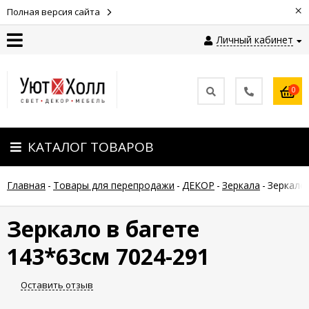
×
Полная версия сайта
Личный кабинет
Контакты
0
Оплата
КАТАЛОГ ТОВАРОВ
Доставка
Главная
-
Товары для перепродажи
-
ДЕКОР
-
Зеркала
-
Зеркало 
Гарантия
и
возврат
Зеркало в багете
143*63см 7024-291
Новости
Оставить отзыв
Полезные