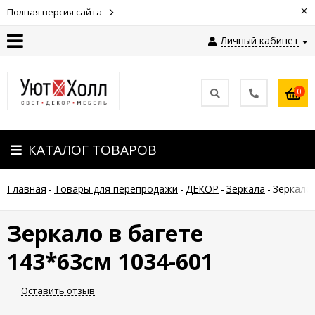
×
Полная версия сайта
Личный кабинет
Контакты
0
Оплата
КАТАЛОГ ТОВАРОВ
Доставка
Главная
-
Товары для перепродажи
-
ДЕКОР
-
Зеркала
-
Зеркало 
Гарантия
и
возврат
Зеркало в багете
143*63см 1034-601
Новости
Оставить отзыв
Полезные