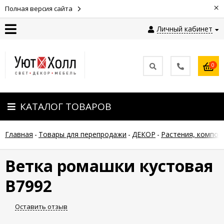
×
Полная версия сайта
Личный кабинет
Контакты
0
Оплата
КАТАЛОГ ТОВАРОВ
Доставка
Главная
-
Товары для перепродажи
-
ДЕКОР
-
Растения, композ
Гарантия
и
возврат
Ветка ромашки кустовая
В7992
Новости
Оставить отзыв
Полезные