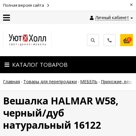
×
Полная версия сайта
Личный кабинет
Контакты
0
Оплата
КАТАЛОГ ТОВАРОВ
Доставка
Главная
-
Товары для перепродажи
-
МЕБЕЛЬ
-
Прихожие, веша
Гарантия
и
возврат
Вешалка HALMAR W58,
черный/дуб
Новости
натуральный 16122
Полезные