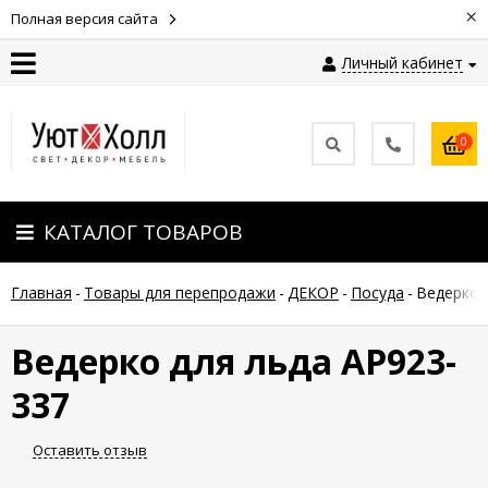
×
Полная версия сайта
Личный кабинет
Контакты
0
Оплата
КАТАЛОГ ТОВАРОВ
Доставка
Главная
-
Товары для перепродажи
-
ДЕКОР
-
Посуда
-
Ведерко 
Гарантия
и
возврат
Ведерко для льда АР923-
337
Новости
Оставить отзыв
Полезные