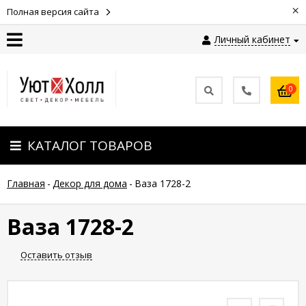
×
Полная версия сайта
Личный кабинет
Контакты
0
Оплата
КАТАЛОГ ТОВАРОВ
Доставка
Главная
-
Декор для дома
-
Ваза 1728-2
Гарантия
и
возврат
Ваза 1728-2
Оставить отзыв
Новости
Полезные