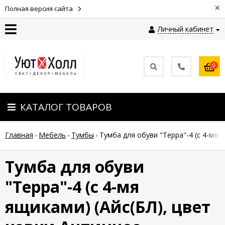
×
Полная версия сайта
Личный кабинет
Контакты
0
Оплата
КАТАЛОГ ТОВАРОВ
Доставка
Главная
-
Мебель
-
Тумбы
-
Тумба для обуви "Терра"-4 (с 4-мя 
Гарантия
и
возврат
Тумба для обуви
"Терра"-4 (с 4-мя
Новости
ящиками) (Айс(БЛ), цвет
Полезные