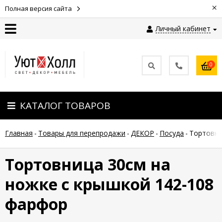
×
Полная версия сайта
Личный кабинет
Контакты
0
Оплата
КАТАЛОГ ТОВАРОВ
Доставка
Главная
-
Товары для перепродажи
-
ДЕКОР
-
Посуда
-
Тортовни
Гарантия
и
возврат
Тортовница 30см на
ножке с крышкой 142-108
Новости
фарфор
Полезные