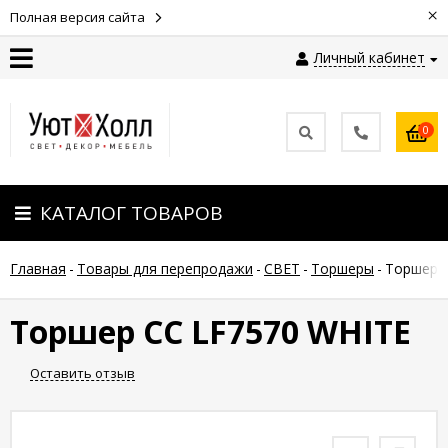
×
Полная версия сайта
Личный кабинет
Контакты
0
Оплата
КАТАЛОГ ТОВАРОВ
Доставка
Главная
-
Товары для перепродажи
-
СВЕТ
-
Торшеры
-
Торшер 
Гарантия
и
возврат
Торшер СС LF7570 WHITE
Оставить отзыв
Новости
Полезные