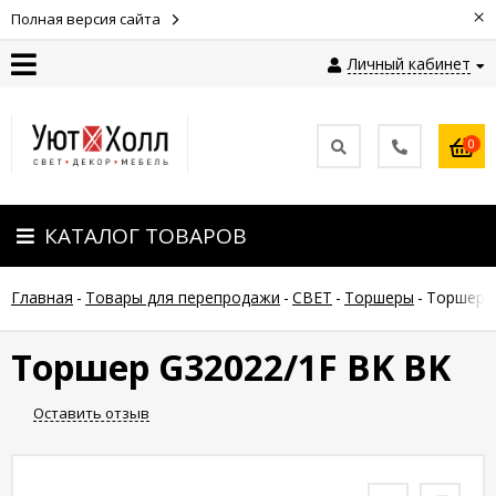
×
Полная версия сайта
Личный кабинет
Контакты
0
Оплата
КАТАЛОГ ТОВАРОВ
Доставка
Главная
-
Товары для перепродажи
-
СВЕТ
-
Торшеры
-
Торшер 
Гарантия
и
возврат
Торшер G32022/1F BK BK
Оставить отзыв
Новости
Полезные