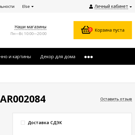
Личный кабинет
льности
Else
Наши магазины
0
Корзина пуста
Пн—Вс 10:00—20:00
нно и картины
Декор для дома
FAR002084
Оставить отзыв
Доставка СДЭК