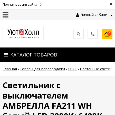
×
Полная версия сайта
Личный кабинет
Контакты
0
Оплата
КАТАЛОГ ТОВАРОВ
Доставка
Главная
-
Товары для перепродажи
-
СВЕТ
-
Настенные светиль
Гарантия
и
возврат
Светильник с
выключателем
Новости
АМБРЕЛЛА FA211 WH
Полезные