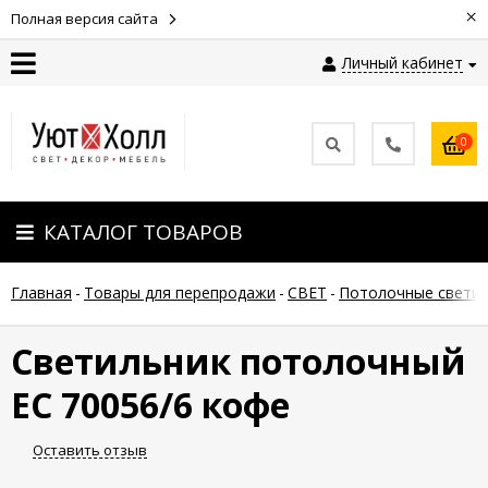
×
Полная версия сайта
Личный кабинет
Контакты
0
Оплата
КАТАЛОГ ТОВАРОВ
Доставка
Главная
-
Товары для перепродажи
-
СВЕТ
-
Потолочные светил
Гарантия
и
возврат
Светильник потолочный
ЕС 70056/6 кофе
Новости
Оставить отзыв
Полезные