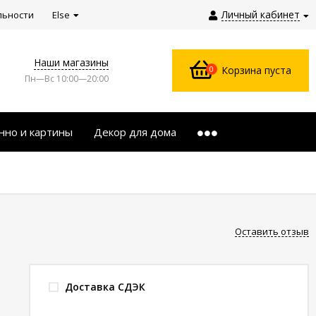
Личный кабинет
льности
Else
Наши магазины
0
Корзина пуста
Пн—Вс 10:00—20:00
нно и картины
Декор для дома
Оставить отзыв
Доставка СДЭК