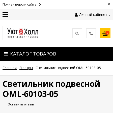
×
Полная версия сайта
Личный кабинет
Контакты
0
Оплата
КАТАЛОГ ТОВАРОВ
Доставка
Главная
-
Люстры
-
Светильник подвесной OML-60103-05
Гарантия
и
возврат
Светильник подвесной
OML-60103-05
Новости
Оставить отзыв
Полезные