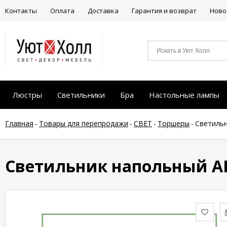
Контакты
Оплата
Доставка
Гарантия и возврат
Ново
Люстры
Светильники
Бра
Настольные лампы
Главная
-
Товары для перепродажи
-
СВЕТ
-
Торшеры
-
Светиль
Светильник напольный AR