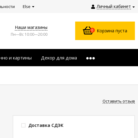
Личный кабинет
льности
Else
Наши магазины
0
Корзина пуста
Пн—Вс 10:00—20:00
нно и картины
Декор для дома
Оставить отзыв
Доставка СДЭК