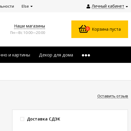
Личный кабинет
льности
Else
Наши магазины
0
Корзина пуста
Пн—Вс 10:00—20:00
нно и картины
Декор для дома
Оставить отзыв
Доставка СДЭК