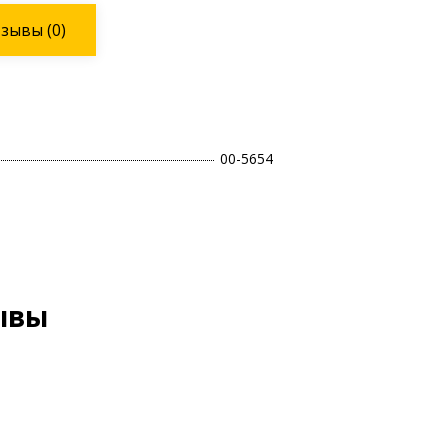
тзывы
(0)
00-5654
ывы