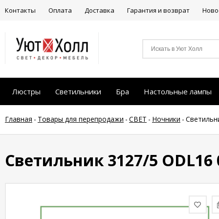
Контакты
Оплата
Доставка
Гарантия и возврат
Ново
Люстры
Светильники
Бра
Настольные лампы
Главная
-
Товары для перепродажи
-
СВЕТ
-
Ночники
-
Светильн
Светильник 3127/5 ODL16 