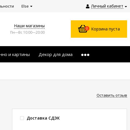
Личный кабинет
льности
Else
Наши магазины
0
Корзина пуста
Пн—Вс 10:00—20:00
нно и картины
Декор для дома
Оставить отзыв
Доставка СДЭК