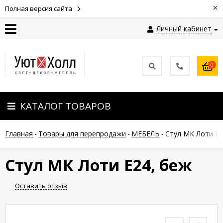
×
Полная версия сайта
Личный кабинет
Контакты
0
Оплата
КАТАЛОГ ТОВАРОВ
Доставка
Главная
-
Товары для перепродажи
-
МЕБЕЛЬ
-
Стул МК Лоти Е2
Гарантия
и
возврат
Стул МК Лоти Е24, беж
Оставить отзыв
Новости
Полезные