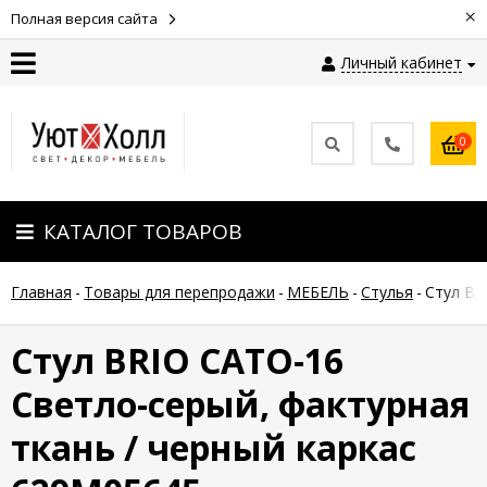
×
Полная версия сайта
Личный кабинет
Контакты
0
Оплата
КАТАЛОГ ТОВАРОВ
Доставка
Главная
-
Товары для перепродажи
-
МЕБЕЛЬ
-
Стулья
-
Стул BR
Гарантия
и
возврат
Стул BRIO CATO-16
Светло-серый, фактурная
Новости
ткань / черный каркас
Полезные