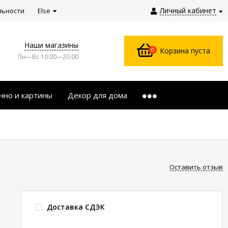
Личный кабинет
льности
Else
Наши магазины
0
Корзина пуста
Пн—Вс 10:00—20:00
нно и картины
Декор для дома
Оставить отзыв
Доставка СДЭК