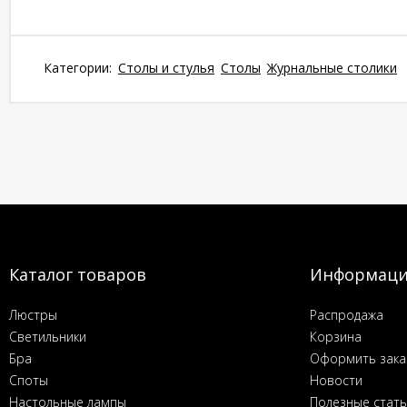
Категории:
Столы и стулья
Столы
Журнальные столики
Каталог товаров
Информац
Люстры
Распродажа
Светильники
Корзина
Бра
Оформить зака
Споты
Новости
Настольные лампы
Полезные стат