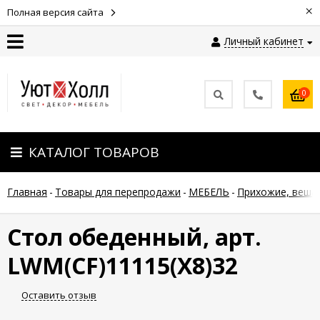
×
Полная версия сайта
Личный кабинет
Контакты
0
Оплата
КАТАЛОГ ТОВАРОВ
Доставка
Главная
-
Товары для перепродажи
-
МЕБЕЛЬ
-
Прихожие, веша
Гарантия
и
возврат
Стол обеденный, арт.
LWM(CF)11115(X8)32
Новости
Оставить отзыв
Полезные