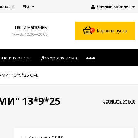
Личный кабинет
льности
Else
Наши магазины
0
Корзина пуста
Пн—Вс 10:00—20:00
нно и картины
Декор для дома
АМИ" 13*9*25 СМ.
МИ" 13*9*25
Оставить отзыв
Доставка СДЭК