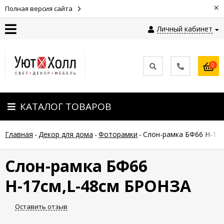
×
Полная версия сайта
Личный кабинет
Контакты
0
Оплата
КАТАЛОГ ТОВАРОВ
Доставка
Главная
-
Декор для дома
-
Фоторамки
-
Слон-рамка БФ66 Н-17
Гарантия
и
возврат
Слон-рамка БФ66
Н-17см,L-48см БРОНЗА
Новости
Оставить отзыв
Полезные