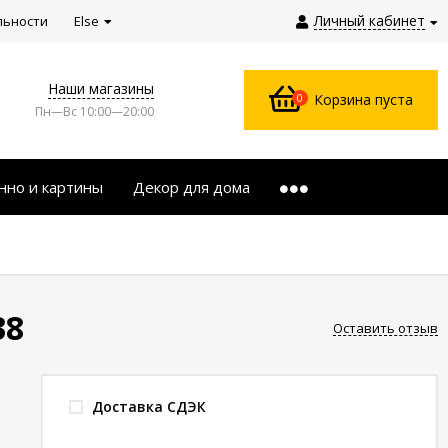
Личный кабинет
льности
Else
Наши магазины
0
Корзина пуста
Пн—Вс 10:00—20:00
нно и картины
Декор для дома
38
Оставить отзыв
Доставка СДЭК