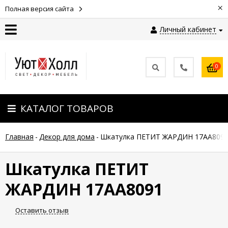
×
Полная версия сайта
Личный кабинет
Контакты
0
Оплата
КАТАЛОГ ТОВАРОВ
Доставка
Главная
-
Декор для дома
-
Шкатулка ПЕТИТ ЖАРДИН 17AA809
Гарантия
и
возврат
Шкатулка ПЕТИТ
ЖАРДИН 17AA8091
Новости
Оставить отзыв
Полезные