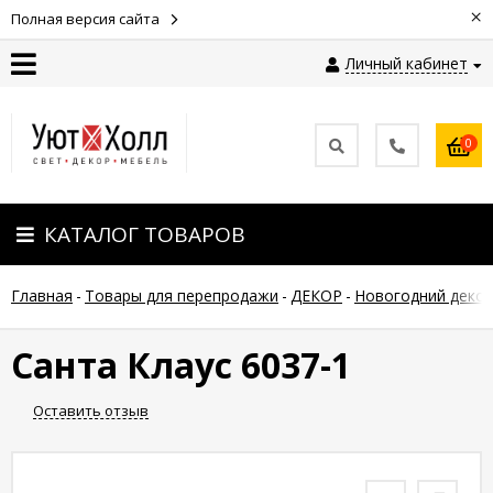
×
Полная версия сайта
Личный кабинет
Контакты
0
Оплата
КАТАЛОГ ТОВАРОВ
Доставка
Главная
-
Товары для перепродажи
-
ДЕКОР
-
Новогодний деко
Гарантия
и
возврат
Санта Клаус 6037-1
Оставить отзыв
Новости
Полезные