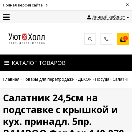
×
Полная версия сайта
Личный кабинет
Контакты
0
Оплата
КАТАЛОГ ТОВАРОВ
Доставка
Главная
-
Товары для перепродажи
-
ДЕКОР
-
Посуда
-
Салатник
Гарантия
и
возврат
Салатник 24,5см на
подставке с крышкой и
Новости
кух. принадл. 5пр.
Полезные