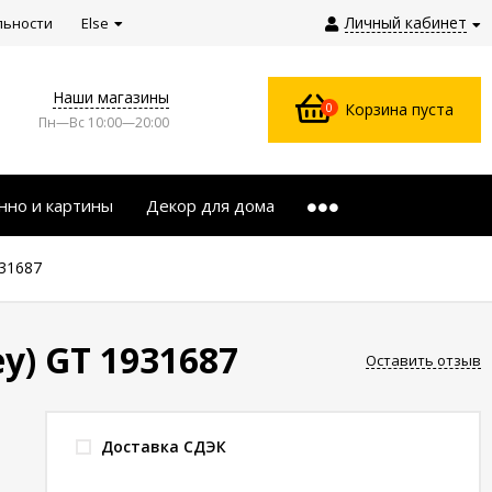
Личный кабинет
льности
Else
Наши магазины
0
Корзина пуста
Пн—Вс 10:00—20:00
нно и картины
Декор для дома
931687
y) GT 1931687
Оставить отзыв
Доставка СДЭК