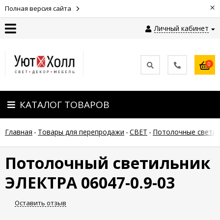
×
Полная версия сайта
Личный кабинет
Контакты
0
Оплата
КАТАЛОГ ТОВАРОВ
Доставка
Главная
-
Товары для перепродажи
-
СВЕТ
-
Потолочные светил
Гарантия
и
возврат
Потолочный светильник
ЭЛЕКТРА 06047-0.9-03
Новости
Оставить отзыв
Полезные