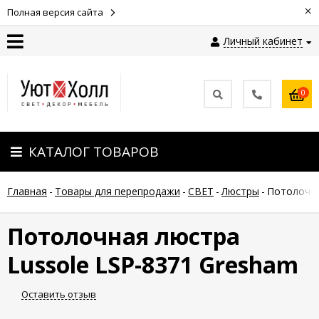
×
Полная версия сайта
Личный кабинет
Контакты
0
Оплата
КАТАЛОГ ТОВАРОВ
Доставка
Главная
-
Товары для перепродажи
-
СВЕТ
-
Люстры
-
Потолочна
Гарантия
и
возврат
Потолочная люстра
Lussole LSP-8371 Gresham
Новости
Оставить отзыв
Полезные