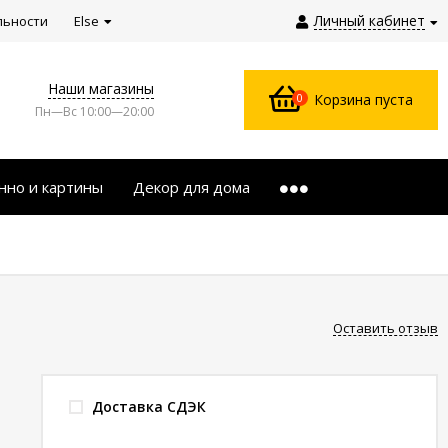
Личный кабинет
льности
Else
Наши магазины
0
Корзина пуста
Пн—Вс 10:00—20:00
нно и картины
Декор для дома
Оставить отзыв
Доставка СДЭК