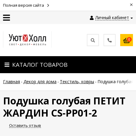
×
Полная версия сайта
Личный кабинет
Контакты
0
Оплата
КАТАЛОГ ТОВАРОВ
Доставка
Главная
-
Декор для дома
-
Текстиль, ковры
-
Подушка голубая
Гарантия
и
возврат
Подушка голубая ПЕТИТ
ЖАРДИН CS-PP01-2
Новости
Оставить отзыв
Полезные