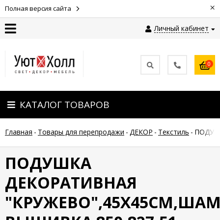
×
Полная версия сайта
Личный кабинет
Контакты
0
Оплата
КАТАЛОГ ТОВАРОВ
Доставка
Главная
-
Товары для перепродажи
-
ДЕКОР
-
Текстиль
-
ПОДУШ
Гарантия
и
возврат
ПОДУШКА
ДЕКОРАТИВНАЯ
Новости
"КРУЖЕВО",45Х45СМ,ША
Полезные