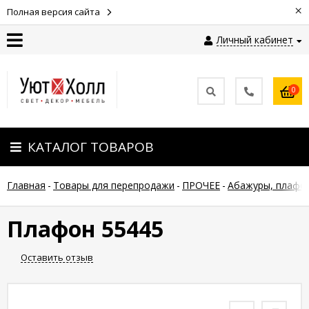
×
Полная версия сайта
Личный кабинет
Контакты
0
Оплата
КАТАЛОГ ТОВАРОВ
Доставка
Главная
-
Товары для перепродажи
-
ПРОЧЕЕ
-
Абажуры, плафо
Гарантия
и
возврат
Плафон 55445
Оставить отзыв
Новости
Полезные