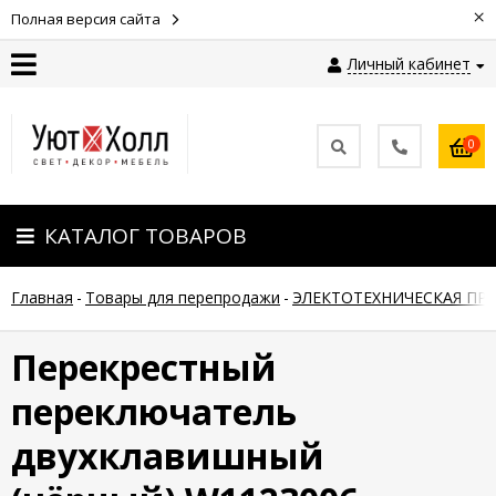
×
Полная версия сайта
Личный кабинет
Контакты
0
Оплата
КАТАЛОГ ТОВАРОВ
Доставка
Главная
-
Товары для перепродажи
-
ЭЛЕКТОТЕХНИЧЕСКАЯ ПР
Гарантия
и
возврат
Перекрестный
переключатель
Новости
двухклавишный
Полезные