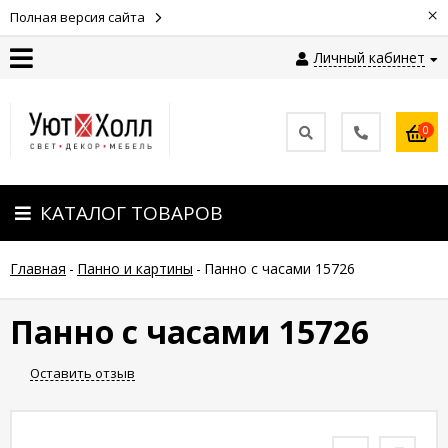
×
Полная версия сайта
Личный кабинет
Контакты
0
Оплата
КАТАЛОГ ТОВАРОВ
Доставка
Главная
-
Панно и картины
-
Панно с часами 15726
Гарантия
и
возврат
Панно с часами 15726
Оставить отзыв
Новости
Полезные