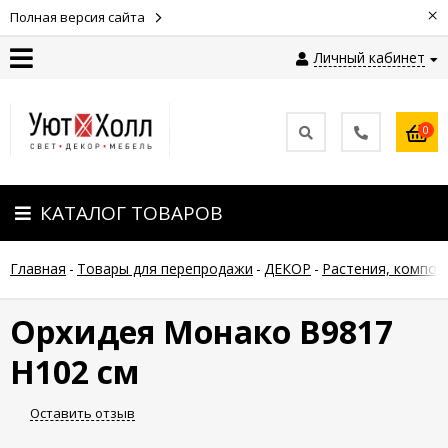
×
Полная версия сайта
Личный кабинет
Контакты
0
Оплата
КАТАЛОГ ТОВАРОВ
Доставка
Главная
-
Товары для перепродажи
-
ДЕКОР
-
Растения, композ
Гарантия
и
возврат
Орхидея Монако В9817
Н102 см
Новости
Оставить отзыв
Полезные