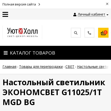
×
Полная версия сайта
Личный кабинет
Контакты
0
Оплата
КАТАЛОГ ТОВАРОВ
Доставка
Главная
-
Товары для перепродажи
-
СВЕТ
-
Настольные светил
Гарантия
и
возврат
Настольный светильник
ЭКОНОМСВЕТ G11025/1T
Новости
MGD BG
Полезные