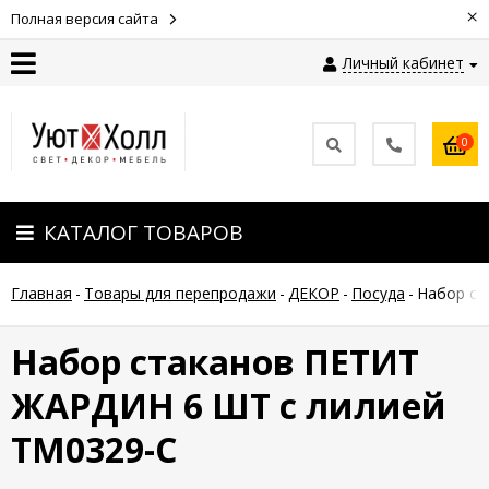
×
Полная версия сайта
Личный кабинет
Контакты
0
Оплата
КАТАЛОГ ТОВАРОВ
Доставка
Главная
-
Товары для перепродажи
-
ДЕКОР
-
Посуда
-
Набор ст
Гарантия
и
возврат
Набор стаканов ПЕТИТ
ЖАРДИН 6 ШТ с лилией
Новости
TM0329-C
Полезные