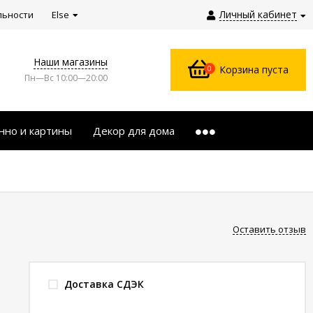
Личный кабинет
льности
Else
Наши магазины
0
Корзина пуста
Пн—Вс 10:00—20:00
нно и картины
Декор для дома
Оставить отзыв
Доставка СДЭК