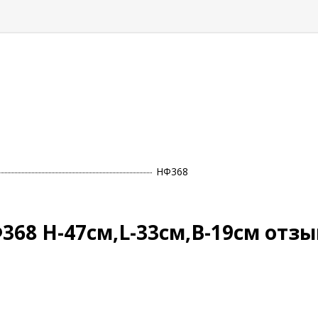
НФ368
368 Н-47см,L-33см,В-19см отз