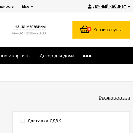
Личный кабинет
льности
Else
Наши магазины
0
Корзина пуста
Пн—Вс 10:00—20:00
нно и картины
Декор для дома
Оставить отзыв
Доставка СДЭК