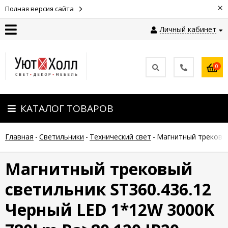
×
Полная версия сайта
Личный кабинет
Контакты
0
Оплата
КАТАЛОГ ТОВАРОВ
Доставка
Главная
-
Светильники
-
Технический свет
-
Магнитный трековый
Гарантия
и
возврат
Магнитный трековый
светильник ST360.436.12
Новости
Черный LED 1*12W 3000K
Полезные