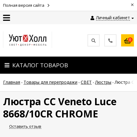
×
Полная версия сайта
Личный кабинет
Контакты
0
Оплата
КАТАЛОГ ТОВАРОВ
Доставка
Главная
-
Товары для перепродажи
-
СВЕТ
-
Люстры
-
Люстра СС
Гарантия
и
возврат
Люстра СС Veneto Luce
8668/10CR CHROME
Новости
Оставить отзыв
Полезные