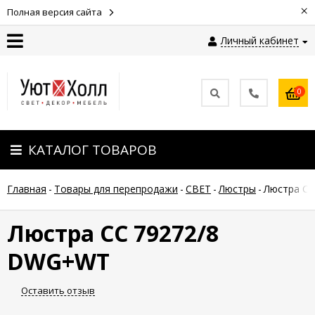
×
Полная версия сайта
Личный кабинет
Контакты
0
Оплата
КАТАЛОГ ТОВАРОВ
Доставка
Главная
-
Товары для перепродажи
-
СВЕТ
-
Люстры
-
Люстра С
Гарантия
и
возврат
Люстра СС 79272/8
DWG+WT
Новости
Оставить отзыв
Полезные