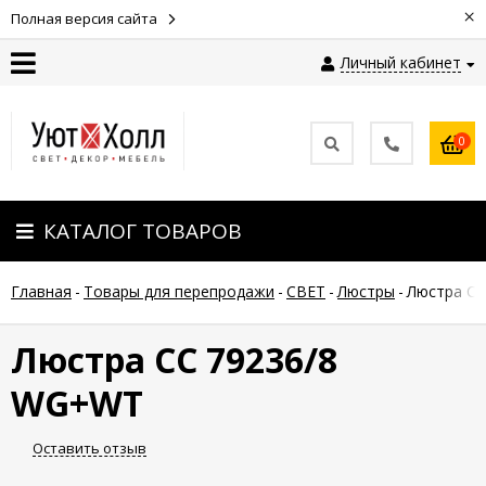
×
Полная версия сайта
Личный кабинет
Контакты
0
Оплата
КАТАЛОГ ТОВАРОВ
Доставка
Главная
-
Товары для перепродажи
-
СВЕТ
-
Люстры
-
Люстра С
Гарантия
и
возврат
Люстра СС 79236/8
WG+WT
Новости
Оставить отзыв
Полезные